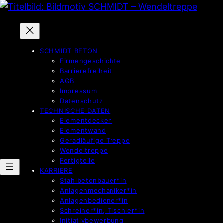
Direkt
zum
Inhalt
wechseln
SCHMIDT BETON
Firmengeschichte
Barrierefreiheit
AGB
Impressum
Datenschutz
TECHNISCHE DATEN
Elementdecken
Elementwand
Geradläufige Treppe
Wendeltreppe
Fertigteile
KARRIERE
Stahlbetonbauer*in
Anlagenmechaniker*in
Anlagenbediener*in
Schreiner*in, Tischler*in
Initiativbewerbung